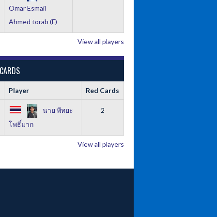
Omar Esmail
Ahmed torab (F)
View all players
 CARDS
Player
Red Cards
นาย พีทยะ
2
โพธิ์มาก
View all players