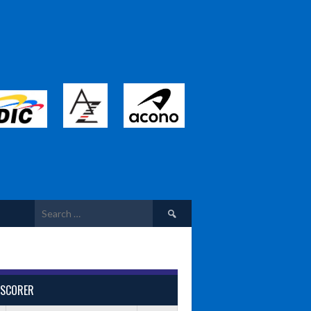
Search
for:
 SCORER