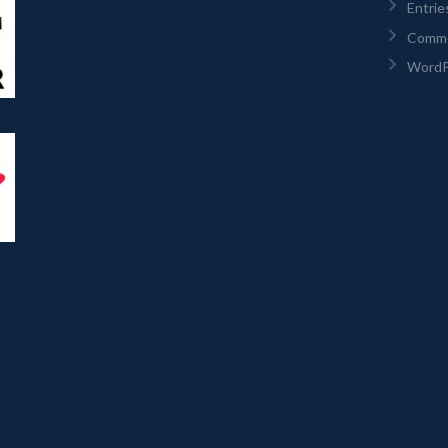
Entrie
Comm
WordP