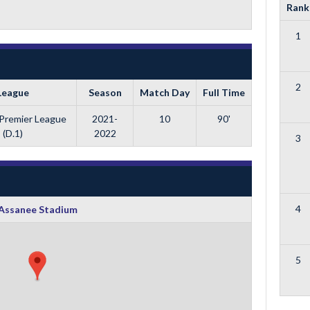
Rank
1
2
League
Season
Match Day
Full Time
Premier League
2021-
10
90'
(D.1)
2022
3
4
Assanee Stadium
5