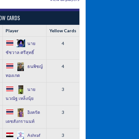
LOW CARDS
Player
Yellow Cards
นาย
4
ชัชวาล ศรีสุทธิ์
ธนพิชญ์
4
ทองเกต
นาย
3
นวณัฐ เหล็งนุ้ย
อิงครัต
3
เดชสังกรานนท์
Ashraf
3