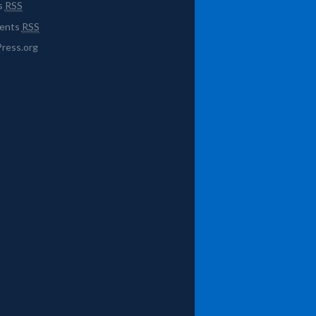
s
RSS
ents
RSS
ress.org