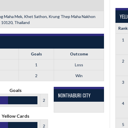
YEL
ung Maha Mek, Khet Sathon, Krung Thep Maha Nakhon
10120, Thailand
Rank
1
Goals
Outcome
2
1
Loss
2
Win
3
Goals
NONTHABURI CITY
2
4
Yellow Cards
5
2