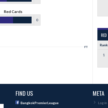
Red Cards
0
RED
Rank
FT
1
FIND US
META
BangkokPremierLeague
Log in