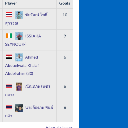
Player
Goals
ชัยวัฒน์ โพธิ์
10
สุวรรณ
ISSIAKA
9
SEYNOU (F)
Ahmed
6
Abouelwafa Khalaf
Abdelrahim (30)
ณัณทภพ เพชร
6
กลาง
นายก้องภพ พันธ์
6
กล้า
View all players