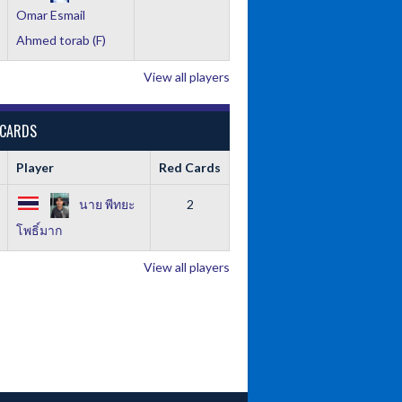
Omar Esmail
Ahmed torab (F)
View all players
 CARDS
Player
Red Cards
นาย พีทยะ
2
โพธิ์มาก
View all players