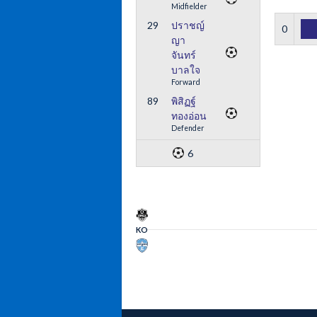
Midfielder
29
ปราชญ์
0
ญา
จันทร์
บาลใจ
Forward
89
พิสิฏฐ์
ทองอ่อน
Defender
6
KO