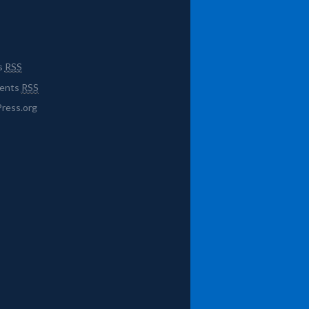
s
RSS
ents
RSS
ress.org