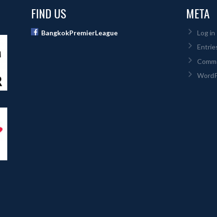
FIND US
META
BangkokPremierLeague
Log in
Entrie
Comm
WordP