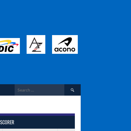
Search
for:
 SCORER