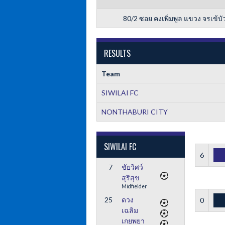
80/2 ซอย คงเพิ่มพูล แขวง จรเข้
RESULTS
Team
SIWILAI FC
NONTHABURI CITY
SIWILAI FC
6
7
ชัยวิศว์
สุริสุข
Midfielder
25
ดวง
0
เฉลิม
เกยพยา