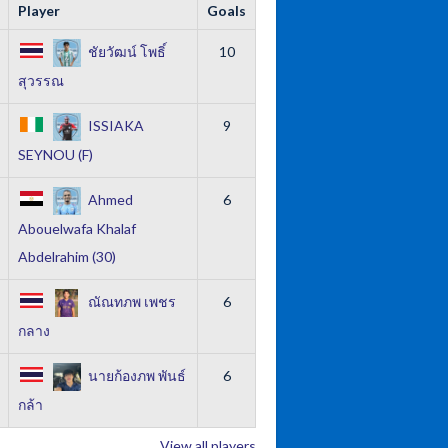
Player
Goals
ชัยวัฒน์ โพธิ์
10
สุวรรณ
ISSIAKA
9
SEYNOU (F)
Ahmed
6
Abouelwafa Khalaf
Abdelrahim (30)
ณัณทภพ เพชร
6
กลาง
นายก้องภพ พันธ์
6
กล้า
View all players