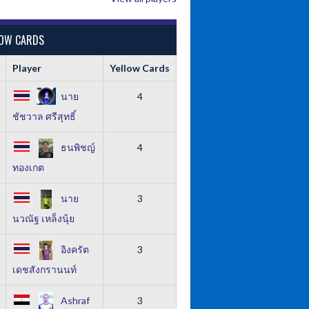
LOW CARDS
Player
Yellow Cards
นาย
4
ชัชวาล ศรีสุทธิ์
ธนพิชญ์
4
ทองเกต
นาย
3
นวณัฐ เหล็งนุ้ย
อิงครัต
3
เดชสังกรานนท์
Ashraf
3