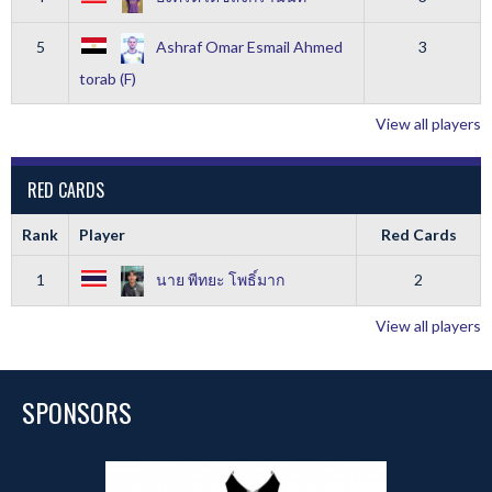
5
Ashraf Omar Esmail Ahmed
3
torab (F)
View all players
RED CARDS
Rank
Player
Red Cards
1
นาย พีทยะ โพธิ์มาก
2
View all players
SPONSORS