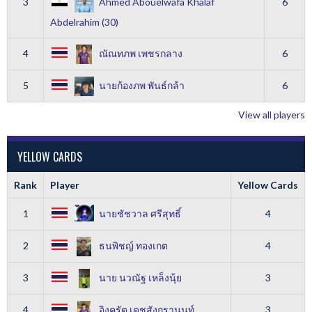
3
Ahmed Abouelwafa Khalaf
6
Abdelrahim (30)
4
ณัณทภพ เพชรกลาง
6
5
นายก้องภพ พันธ์กล้า
6
View all players
YELLOW CARDS
Rank
Player
Yellow Cards
1
นายชัชวาล ศรีสุทธิ์
4
2
ธนพิชญ์ ทองเกต
4
3
นาย นวณัฐ เหล็งนุ้ย
3
4
อิงครัต เดชสังกรานนท์
3