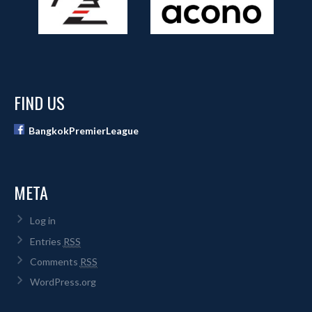
FIND US
BangkokPremierLeague
META
Log in
Entries
RSS
Comments
RSS
WordPress.org