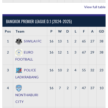
View full table
BANGKOK PREMIER LEAGUE D.1 (2024-2025)
Pos
Team
P
W
D
L
F
A
GD
1
SIWILAI FC
16
13
1
2
65
27
38
2
EURO
16
12
1
3
67
29
38
FOOTBALL
3
POLICE
16
10
2
4
55
32
23
LADKRABANG
4
16
7
2
7
47
37
10
NONTHABURI
CITY