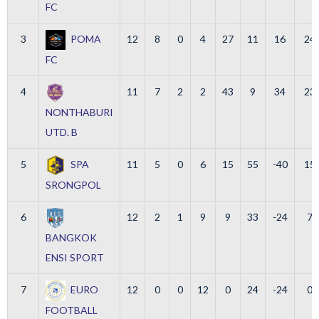
FC
3
POMA
12
8
0
4
27
11
16
24
FC
4
11
7
2
2
43
9
34
23
NONTHABURI
UTD. B
5
SPA
11
5
0
6
15
55
-40
15
SRONGPOL
6
12
2
1
9
9
33
-24
7
BANGKOK
ENSI SPORT
7
EURO
12
0
0
12
0
24
-24
0
FOOTBALL