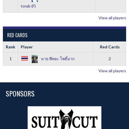
torab (F)
View all players
RED CARDS
Rank
Player
Red Cards
1
นาย พีทยะ โพธิ์มาก
2
View all players
SPONSORS