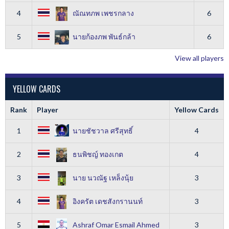
4
ณัณทภพ เพชรกลาง
6
5
นายก้องภพ พันธ์กล้า
6
View all players
YELLOW CARDS
Rank
Player
Yellow Cards
1
นายชัชวาล ศรีสุทธิ์
4
2
ธนพิชญ์ ทองเกต
4
3
นาย นวณัฐ เหล็งนุ้ย
3
4
อิงครัต เดชสังกรานนท์
3
5
Ashraf Omar Esmail Ahmed
3