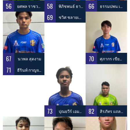
56
58
66
ยศพล ราชวงษ์คำ
พิภิชพนธ์ ธาดาพิทักษ์พร
ธรรมปพน เปล่งสร้อย
69
ชวิศ ชลายเดชะ
67
70
นวพล สุดงาม
ศุภากร เขียนดี
71
ธีรินท์ กาญจนดุล
73
82
ปุณยวีร์ เอมโอษฐ
สิรภัทร แถลงธรรม