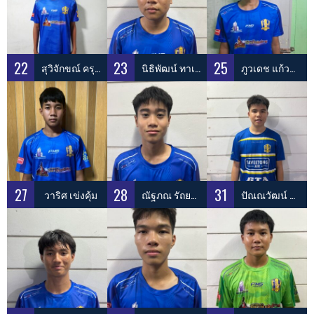
22
23
25
สุวิจักขณ์ ครุธจันทร์
นิธิพัฒน์ ทาเอื้อ
ภูวเดช แก้วกระจาย
27
28
31
วาริศ เข่งคุ้ม
ณัฐภณ รัถยาบัณฑิต
ปัณณวัฒน์ ศิริสุรักษ์