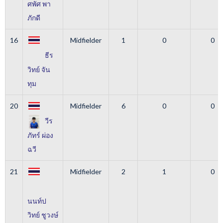
ศพัศ พา
ภักดี
16
Midfielder
1
0
0
ธีร
วิทย์ จัน
ทุม
20
Midfielder
6
0
0
วีร
ภัทร์ ผ่อง
ฉวี
21
Midfielder
2
1
0
นนท์ป
วิทย์ ชูวงษ์