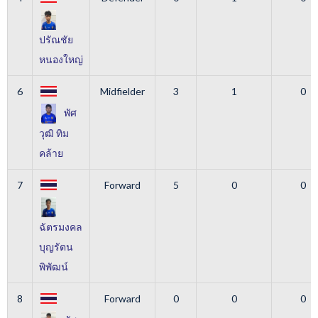
ปรัณชัย
หนองใหญ่
6
Midfielder
3
1
0
พัศ
วุฒิ ทิม
คล้าย
7
Forward
5
0
0
ฉัตรมงคล
บุญรัตน
พิพัฒน์
8
Forward
0
0
0