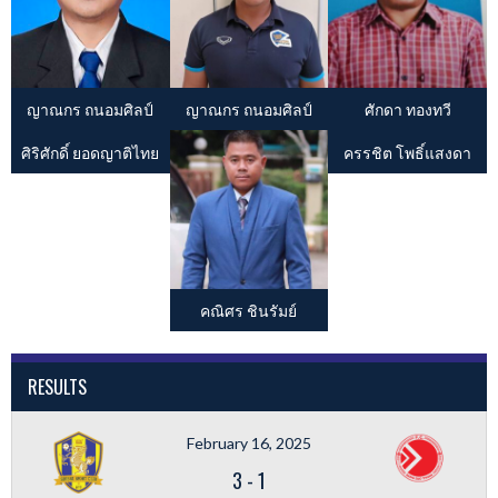
ญาณกร ถนอมศิลป์
ญาณกร ถนอมศิลป์
ศักดา ทองทวี
ศิริศักดิ์ ยอดญาติไทย
ครรชิต โพธิ์แสงดา
คณิศร ชินรัมย์
RESULTS
February 16, 2025
3
-
1