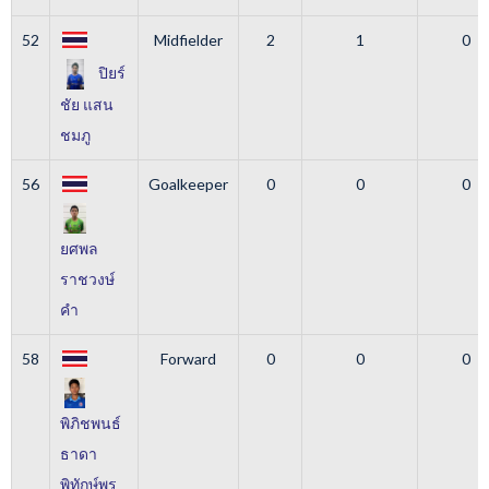
52
Midfielder
2
1
0
ปิยร์
ชัย แสน
ชมภู
56
Goalkeeper
0
0
0
ยศพล
ราชวงษ์
คำ
58
Forward
0
0
0
พิภิชพนธ์
ธาดา
พิทักษ์พร