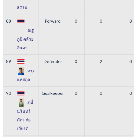
ธรรม
88
Forward
0
0
0
ณัฐ
ภูมิ คล้าย
จินดา
89
Defender
0
2
0
ศรุต
แหสกุล
90
Goalkeeper
0
0
0
ภูมื์
นรินทร์
ภัทร ก่อ
เกียรติ