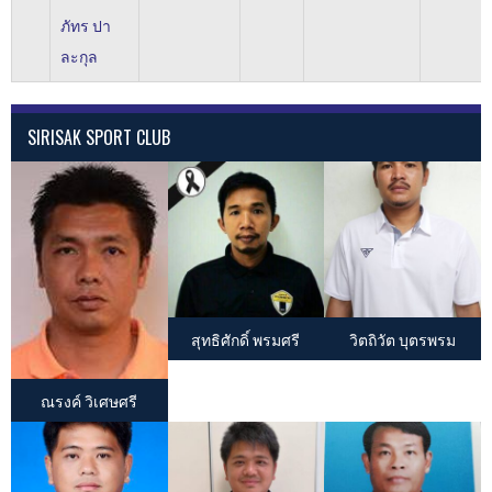
ภัทร ปา
ละกุล
SIRISAK SPORT CLUB
สุทธิศักดิ์ พรมศรี
วิตถิวัต บุตรพรม
ณรงค์ วิเศษศรี