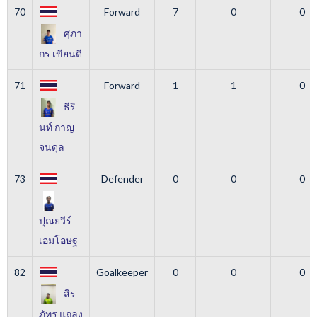
70
Forward
7
0
0
ศุภา
กร เขียนดี
71
Forward
1
1
0
ธีริ
นท์ กาญ
จนดุล
73
Defender
0
0
0
ปุณยวีร์
เอมโอษฐ
82
Goalkeeper
0
0
0
สิร
ภัทร แถลง