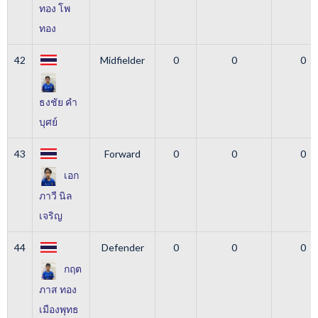
ทอง โพ
ทอง
42
Midfielder
0
0
0
ธงชัย คำ
บุศย์
43
Forward
0
0
0
เอก
ภาวี นิล
เจริญ
44
Defender
0
0
0
กฤต
ภาส ทอง
เมืองพุทธ