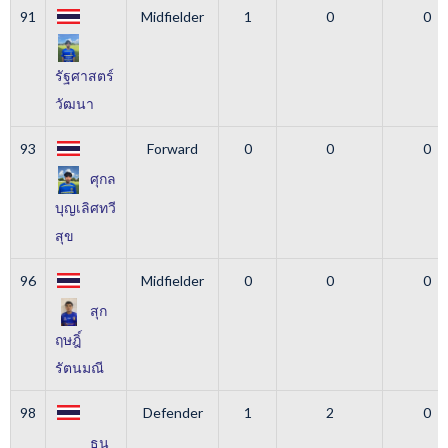
91
Midfielder
1
0
0
รัฐศาสตร์
วัฒนา
93
Forward
0
0
0
ศุกล
บุญเลิศทวี
สุข
96
Midfielder
0
0
0
สุก
ฤษฎิ์
รัตนมณี
98
Defender
1
2
0
ธน