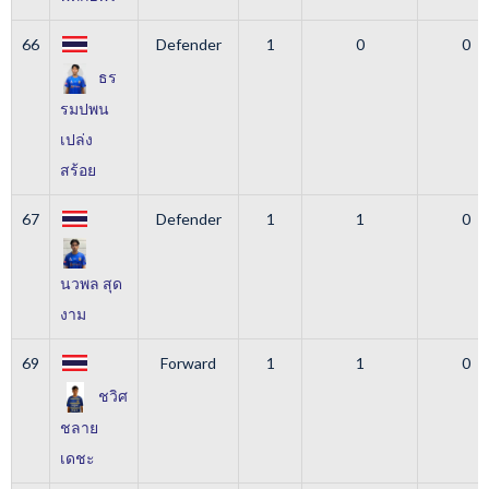
66
Defender
1
0
0
ธร
รมปพน
เปล่ง
สร้อย
67
Defender
1
1
0
นวพล สุด
งาม
69
Forward
1
1
0
ชวิศ
ชลาย
เดชะ