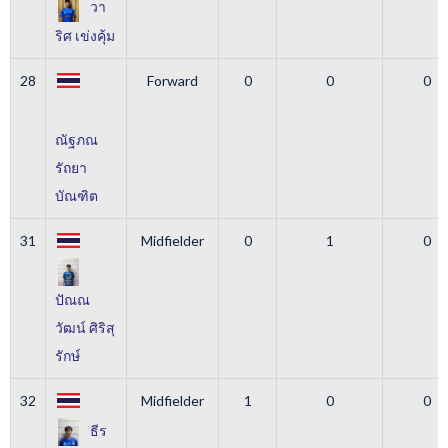
วา
ริศ เข่งคุ้ม
28
Forward
0
0
0
ณัฐภณ
รัถยา
บัณฑิต
31
Midfielder
0
1
0
ปัณณ
วัฒน์ ศิริสุ
รักษ์
32
Midfielder
1
0
0
ธีร