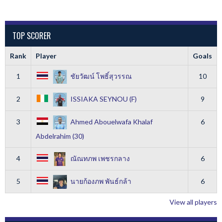
TOP SCORER
Rank
Player
Goals
1
ชัยวัฒน์ โพธิ์สุวรรณ
10
2
ISSIAKA SEYNOU (F)
9
3
Ahmed Abouelwafa Khalaf
6
Abdelrahim (30)
4
ณัณทภพ เพชรกลาง
6
5
นายก้องภพ พันธ์กล้า
6
View all players