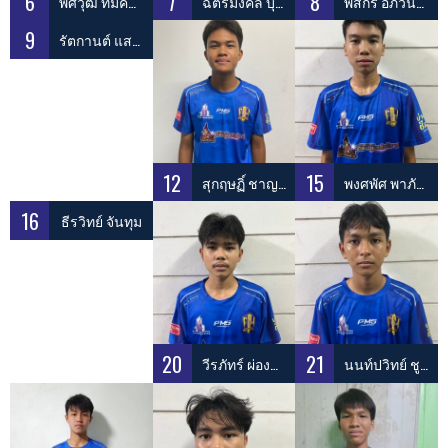
6
7
8
พัศวุฒิ ทิมคล้าย
ฉัตรมงคล บุญรัตนพิพัฒน์
พัสกร อภิวันท์สิริวัฒน์
9
รัตกานต์ แสงอ่วม
12
15
สุกฤษฏิ์​ ชาญชิต
พงศพัศ พาภักดี
16
ธีรวิทย์ จันทุม
20
21
วีรภัทร์ ผ่องฉวี
นนท์ปวิทย์ ชูวงษ์