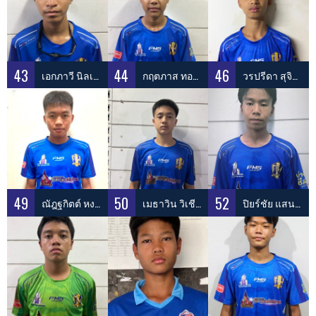
43
44
46
เอกภาวี นิลเจริญ
กฤตภาส ทองเมืองพุทธ
วรปรีดา สุจินต์
49
50
52
ณัฎฐกิตต์ หงษ์สระแก้ว
เมธาวิน วิเชียรเทียบ
ปิยร์ชัย แสนชมภู