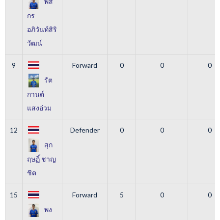
พัส
กร
อภิวันท์สิริ
วัฒน์
9
Forward
0
0
0
รัต
กานต์
แสงอ่วม
12
Defender
0
0
0
สุก
ฤษฏิ์​ ชาญ
ชิต
15
Forward
5
0
0
พง