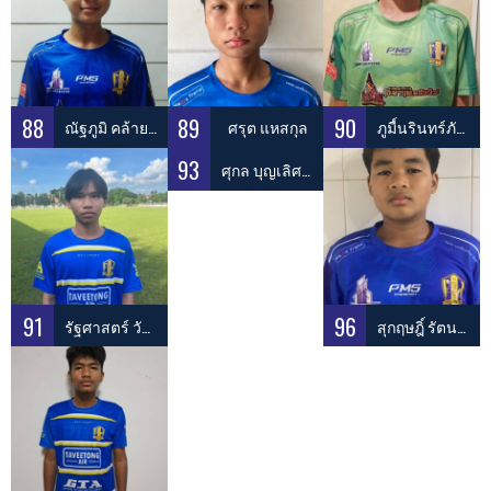
88
89
90
ณัฐภูมิ คล้ายจินดา
ศรุต แหสกุล
ภูมื์นรินทร์ภัทร ก่อเกียรติ
93
ศุกล บุญเลิศทวีสุข
91
96
รัฐศาสตร์ วัฒนา
สุกฤษฎิ์ รัตนมณี