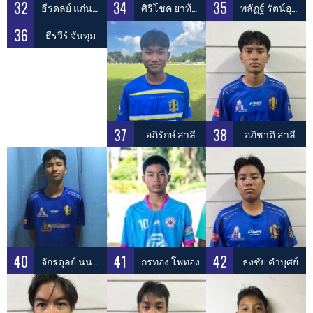
32
34
35
ธีรดลย์ แก่นสุวรรณ
ศิริโชค ยาท้วม
พลัฏฐ์ รัตน์อุดมโยธิน
36
ธีรวีร์ จันทุม
37
38
อภิรักษ์ สาลี
อภิชาติ สาลี
40
41
42
จักรดุลย์ นนธานี
กรทอง โพทอง
ธงชัย คำบุศย์