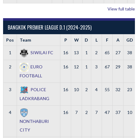
View full table
BANGKOK PREMIER LEAGUE D.1 (2024-2025)
Pos
Team
P
W
D
L
F
A
GD
1
SIWILAI FC
16
13
1
2
65
27
38
2
EURO
16
12
1
3
67
29
38
FOOTBALL
3
POLICE
16
10
2
4
55
32
23
LADKRABANG
4
16
7
2
7
47
37
10
NONTHABURI
CITY