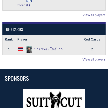
torab (F)
View all players
RED CARDS
Rank
Player
Red Cards
1
นาย พีทยะ โพธิ์มาก
2
View all players
SPONSORS