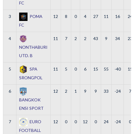
FC
3
POMA
12
8
0
4
27
11
16
24
FC
4
11
7
2
2
43
9
34
23
NONTHABURI
UTD. B
5
SPA
11
5
0
6
15
55
-40
15
SRONGPOL
6
12
2
1
9
9
33
-24
7
BANGKOK
ENSI SPORT
7
EURO
12
0
0
12
0
24
-24
0
FOOTBALL