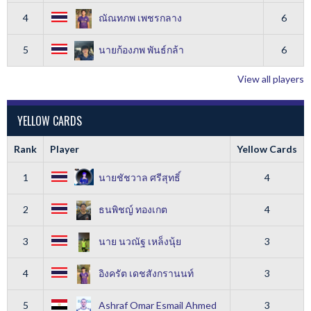
4
ณัณทภพ เพชรกลาง
6
5
นายก้องภพ พันธ์กล้า
6
View all players
YELLOW CARDS
Rank
Player
Yellow Cards
1
นายชัชวาล ศรีสุทธิ์
4
2
ธนพิชญ์ ทองเกต
4
3
นาย นวณัฐ เหล็งนุ้ย
3
4
อิงครัต เดชสังกรานนท์
3
5
Ashraf Omar Esmail Ahmed
3