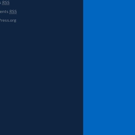
s
RSS
ents
RSS
ress.org