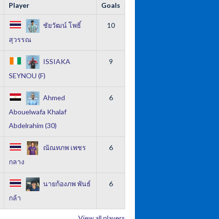
Player
Goals
ชัยวัฒน์ โพธิ์
10
สุวรรณ
ISSIAKA
9
SEYNOU (F)
Ahmed
6
Abouelwafa Khalaf
Abdelrahim (30)
ณัณทภพ เพชร
6
กลาง
นายก้องภพ พันธ์
6
กล้า
View all players