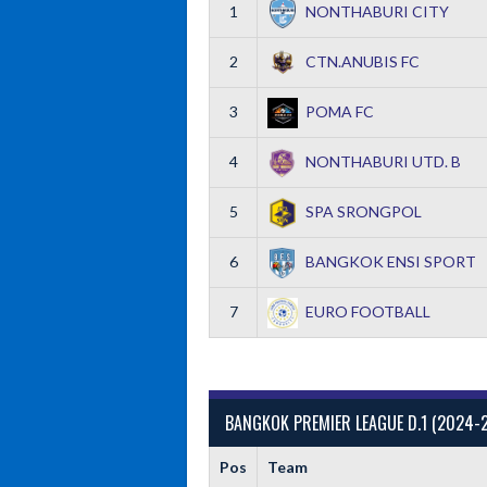
1
NONTHABURI CITY
2
CTN.ANUBIS FC
3
POMA FC
4
NONTHABURI UTD. B
5
SPA SRONGPOL
6
BANGKOK ENSI SPORT
7
EURO FOOTBALL
BANGKOK PREMIER LEAGUE D.1 (2024-
Pos
Team