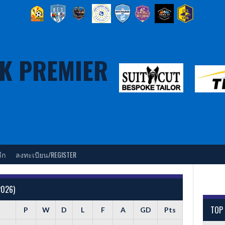
K PREMIER
ีก
ลงทะเบียน/REGISTER
2026)
TOP
P
W
D
L
F
A
GD
Pts