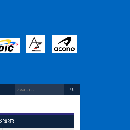
Search
for:
 SCORER