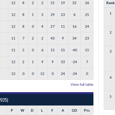
12
8
2
2
51
19
32
26
Rank
1
12
8
1
3
29
23
6
25
12
8
0
4
27
11
16
24
2
11
7
2
2
43
9
34
23
11
5
0
6
15
55
-40
15
3
12
2
1
9
9
33
-24
7
12
0
0
12
0
24
-24
0
4
View full table
5
2025)
P
W
D
L
F
A
GD
Pts