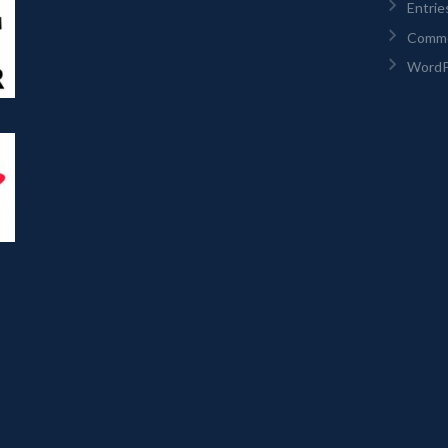
Entrie
Comm
WordP