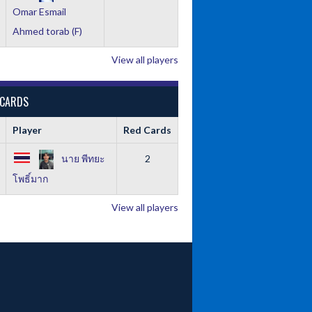
Omar Esmail
Ahmed torab (F)
View all players
 CARDS
Player
Red Cards
นาย พีทยะ
2
โพธิ์มาก
View all players