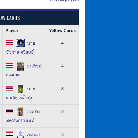
LOW CARDS
Player
Yellow Cards
นาย
4
ชัชวาล ศรีสุทธิ์
ธนพิชญ์
4
ทองเกต
นาย
3
นวณัฐ เหล็งนุ้ย
อิงครัต
3
เดชสังกรานนท์
Ashraf
3