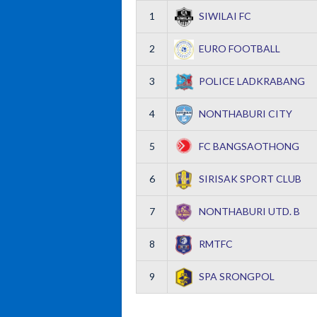
1
SIWILAI FC
2
EURO FOOTBALL
3
POLICE LADKRABANG
4
NONTHABURI CITY
5
FC BANGSAOTHONG
6
SIRISAK SPORT CLUB
7
NONTHABURI UTD. B
8
RMTFC
9
SPA SRONGPOL