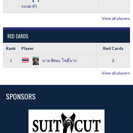
torab (F)
View all players
RED CARDS
Rank
Player
Red Cards
1
นาย พีทยะ โพธิ์มาก
2
View all players
SPONSORS