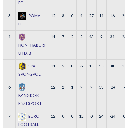
FC
3
POMA
12
8
0
4
27
11
16
24
FC
4
11
7
2
2
43
9
34
23
NONTHABURI
UTD. B
5
SPA
11
5
0
6
15
55
-40
15
SRONGPOL
6
12
2
1
9
9
33
-24
7
BANGKOK
ENSI SPORT
7
EURO
12
0
0
12
0
24
-24
0
FOOTBALL