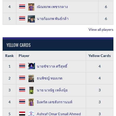
4
ณัณทภพ เพชรกลาง
6
5
นายก้องภพ พันธ์กล้า
6
View all players
YELLOW CARDS
Rank
Player
Yellow Cards
1
นายชัชวาล ศรีสุทธิ์
4
2
ธนพิชญ์ ทองเกต
4
3
นาย นวณัฐ เหล็งนุ้ย
3
4
อิงครัต เดชสังกรานนท์
3
5
Ashraf Omar Esmail Ahmed
3