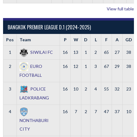
View full table
BANGKOK PREMIER LEAGUE D.1 (2024-2025)
Pos
Team
P
W
D
L
F
A
GD
1
SIWILAI FC
16
13
1
2
65
27
38
2
EURO
16
12
1
3
67
29
38
FOOTBALL
3
POLICE
16
10
2
4
55
32
23
LADKRABANG
4
16
7
2
7
47
37
10
NONTHABURI
CITY