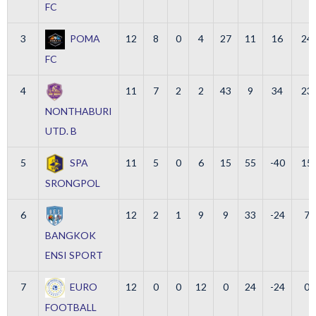
FC
3
POMA
12
8
0
4
27
11
16
24
FC
4
11
7
2
2
43
9
34
23
NONTHABURI
UTD. B
5
SPA
11
5
0
6
15
55
-40
15
SRONGPOL
6
12
2
1
9
9
33
-24
7
BANGKOK
ENSI SPORT
7
EURO
12
0
0
12
0
24
-24
0
FOOTBALL