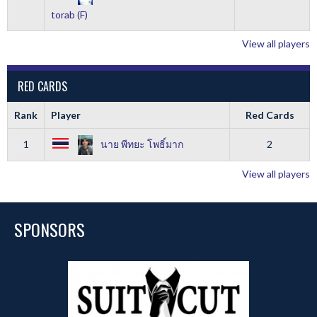
torab (F)
View all players
RED CARDS
Rank
Player
Red Cards
1
นาย พีทยะ โพธิ์มาก
2
View all players
SPONSORS