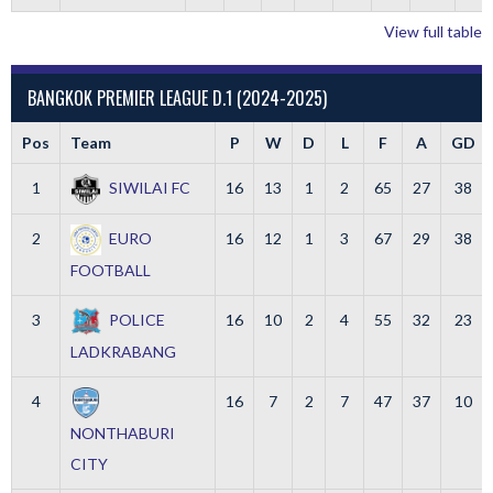
View full table
BANGKOK PREMIER LEAGUE D.1 (2024-2025)
Pos
Team
P
W
D
L
F
A
GD
1
SIWILAI FC
16
13
1
2
65
27
38
2
EURO
16
12
1
3
67
29
38
FOOTBALL
3
POLICE
16
10
2
4
55
32
23
LADKRABANG
4
16
7
2
7
47
37
10
NONTHABURI
CITY