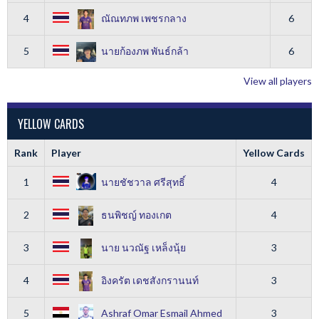
4
ณัณทภพ เพชรกลาง
6
5
นายก้องภพ พันธ์กล้า
6
View all players
YELLOW CARDS
Rank
Player
Yellow Cards
1
นายชัชวาล ศรีสุทธิ์
4
2
ธนพิชญ์ ทองเกต
4
3
นาย นวณัฐ เหล็งนุ้ย
3
4
อิงครัต เดชสังกรานนท์
3
5
Ashraf Omar Esmail Ahmed
3