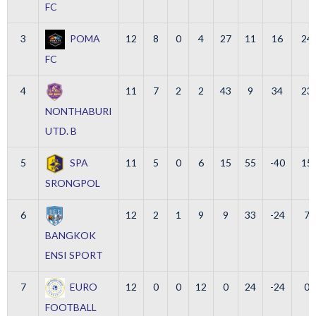
FC
3
POMA
12
8
0
4
27
11
16
24
FC
4
11
7
2
2
43
9
34
23
NONTHABURI
UTD. B
5
SPA
11
5
0
6
15
55
-40
15
SRONGPOL
6
12
2
1
9
9
33
-24
7
BANGKOK
ENSI SPORT
7
EURO
12
0
0
12
0
24
-24
0
FOOTBALL