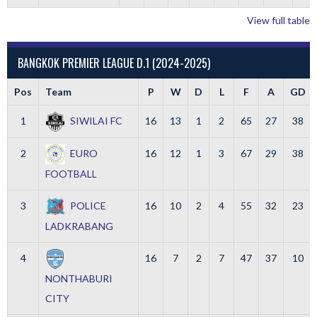
View full table
BANGKOK PREMIER LEAGUE D.1 (2024-2025)
Pos
Team
P
W
D
L
F
A
GD
1
SIWILAI FC
16
13
1
2
65
27
38
2
EURO
16
12
1
3
67
29
38
FOOTBALL
3
POLICE
16
10
2
4
55
32
23
LADKRABANG
4
16
7
2
7
47
37
10
NONTHABURI
CITY