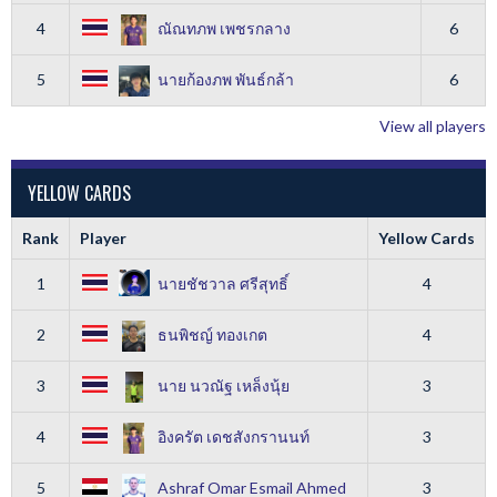
4
ณัณทภพ เพชรกลาง
6
5
นายก้องภพ พันธ์กล้า
6
View all players
YELLOW CARDS
Rank
Player
Yellow Cards
1
นายชัชวาล ศรีสุทธิ์
4
2
ธนพิชญ์ ทองเกต
4
3
นาย นวณัฐ เหล็งนุ้ย
3
4
อิงครัต เดชสังกรานนท์
3
5
Ashraf Omar Esmail Ahmed
3