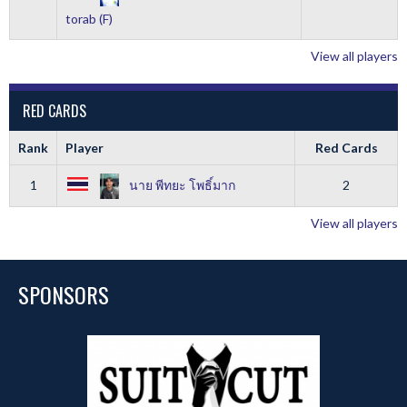
torab (F)
View all players
RED CARDS
Rank
Player
Red Cards
1
นาย พีทยะ โพธิ์มาก
2
View all players
SPONSORS