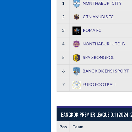
1
NONTHABURI CITY
2
CTN.ANUBIS FC
3
POMA FC
4
NONTHABURI UTD. B
5
SPA SRONGPOL
6
BANGKOK ENSI SPORT
7
EURO FOOTBALL
BANGKOK PREMIER LEAGUE D.1 (2024-
Pos
Team