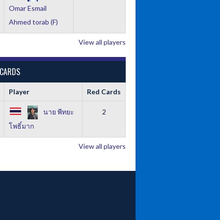
Omar Esmail
Ahmed torab (F)
View all players
 CARDS
Player
Red Cards
นาย พีทยะ
2
โพธิ์มาก
View all players