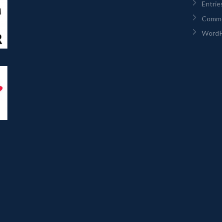
Entrie
Comm
WordP