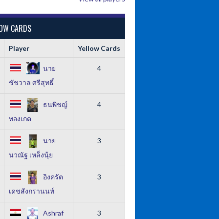
LOW CARDS
Player
Yellow Cards
นาย
4
ชัชวาล ศรีสุทธิ์
ธนพิชญ์
4
ทองเกต
นาย
3
นวณัฐ เหล็งนุ้ย
อิงครัต
3
เดชสังกรานนท์
Ashraf
3