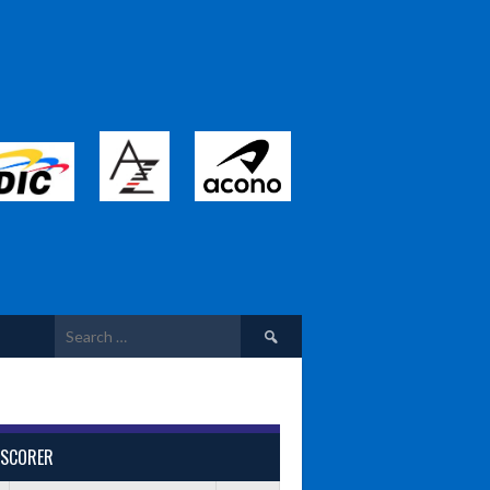
Search
for:
 SCORER