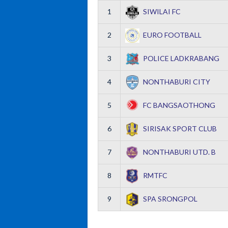
1
SIWILAI FC
2
EURO FOOTBALL
3
POLICE LADKRABANG
4
NONTHABURI CITY
5
FC BANGSAOTHONG
6
SIRISAK SPORT CLUB
7
NONTHABURI UTD. B
8
RMTFC
9
SPA SRONGPOL