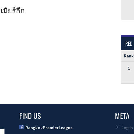
มียร์ลีก
RED
Rank
1
FIND US
META
BangkokPremierLeague
Log in