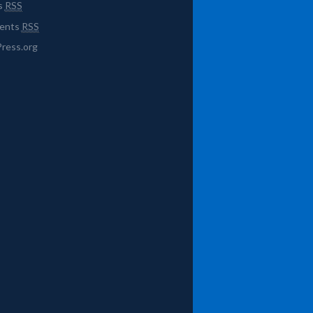
s
RSS
ents
RSS
ress.org