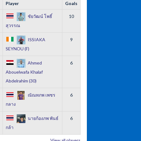
Player
Goals
ชัยวัฒน์ โพธิ์
10
สุวรรณ
ISSIAKA
9
SEYNOU (F)
Ahmed
6
Abouelwafa Khalaf
Abdelrahim (30)
ณัณทภพ เพชร
6
กลาง
นายก้องภพ พันธ์
6
กล้า
View all players