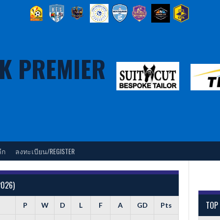
K PREMIER
ีก
ลงทะเบียน/REGISTER
2026)
TOP
P
W
D
L
F
A
GD
Pts