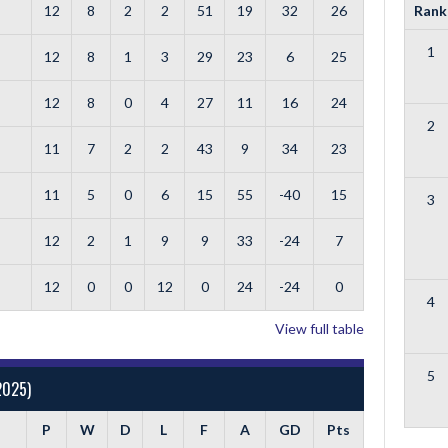
12
8
2
2
51
19
32
26
Rank
1
12
8
1
3
29
23
6
25
12
8
0
4
27
11
16
24
2
11
7
2
2
43
9
34
23
11
5
0
6
15
55
-40
15
3
12
2
1
9
9
33
-24
7
12
0
0
12
0
24
-24
0
4
View full table
5
2025)
P
W
D
L
F
A
GD
Pts