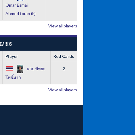
Omar Esmail
Ahmed torab (F)
View all players
 CARDS
Player
Red Cards
นาย พีทยะ
2
โพธิ์มาก
View all players