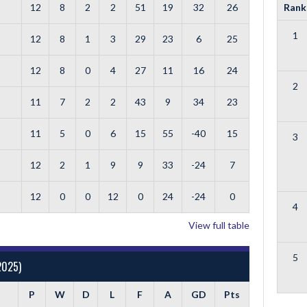
12
8
2
2
51
19
32
26
Rank
1
12
8
1
3
29
23
6
25
12
8
0
4
27
11
16
24
2
11
7
2
2
43
9
34
23
11
5
0
6
15
55
-40
15
3
12
2
1
9
9
33
-24
7
12
0
0
12
0
24
-24
0
4
View full table
5
2025)
P
W
D
L
F
A
GD
Pts