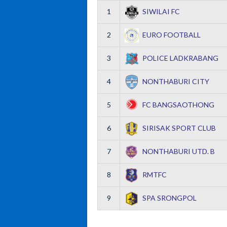
1
SIWILAI FC
2
EURO FOOTBALL
3
POLICE LADKRABANG
4
NONTHABURI CITY
5
FC BANGSAOTHONG
6
SIRISAK SPORT CLUB
7
NONTHABURI UTD. B
8
RMTFC
9
SPA SRONGPOL