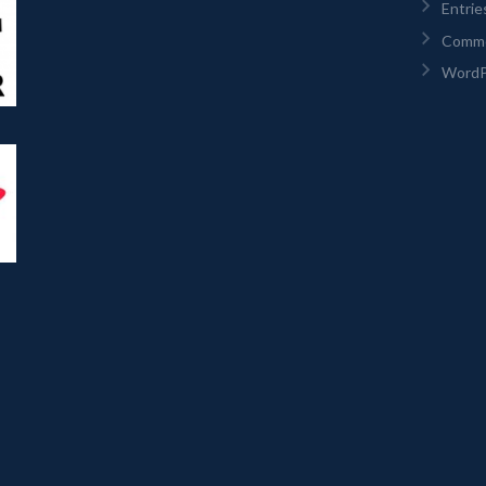
Entrie
Comm
WordP