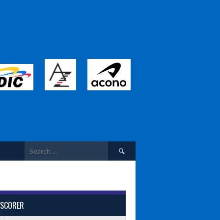
Search
for:
 SCORER