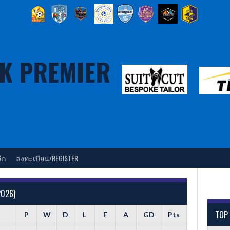
K PREMIER
ีก
ลงทะเบียน/REGISTER
2026)
TOP
P
W
D
L
F
A
GD
Pts