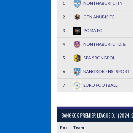
1
NONTHABURI CITY
2
CTN.ANUBIS FC
3
POMA FC
4
NONTHABURI UTD. B
5
SPA SRONGPOL
6
BANGKOK ENSI SPORT
7
EURO FOOTBALL
BANGKOK PREMIER LEAGUE D.1 (2024-
Pos
Team