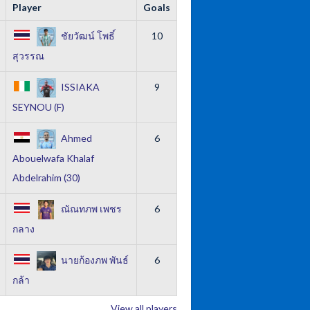
Player
Goals
ชัยวัฒน์ โพธิ์
10
สุวรรณ
ISSIAKA
9
SEYNOU (F)
Ahmed
6
Abouelwafa Khalaf
Abdelrahim (30)
ณัณทภพ เพชร
6
กลาง
นายก้องภพ พันธ์
6
กล้า
View all players