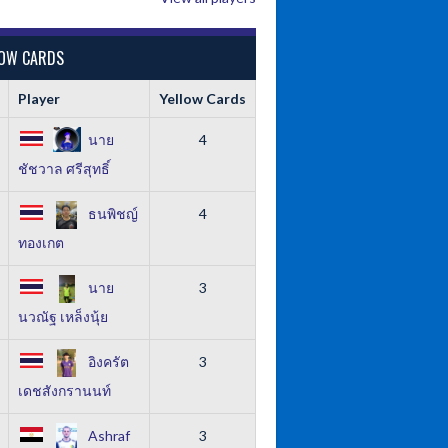
LOW CARDS
Player
Yellow Cards
นาย
4
ชัชวาล ศรีสุทธิ์
ธนพิชญ์
4
ทองเกต
นาย
3
นวณัฐ เหล็งนุ้ย
อิงครัต
3
เดชสังกรานนท์
Ashraf
3