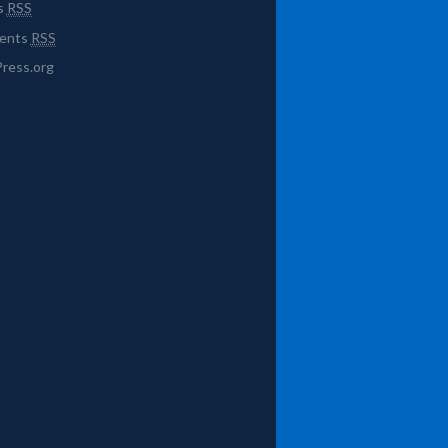
s
RSS
ents
RSS
ress.org