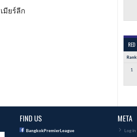
มียร์ลีก
RED
Rank
1
FIND US
META
BangkokPremierLeague
Log in