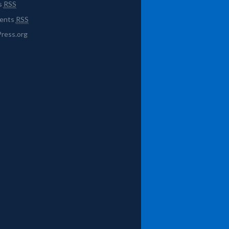
s
RSS
ents
RSS
ress.org