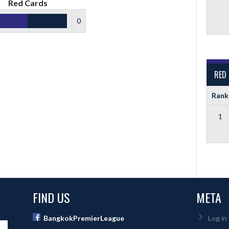
Red Cards
0
RED
Rank
1
FIND US
META
BangkokPremierLeague
Log in