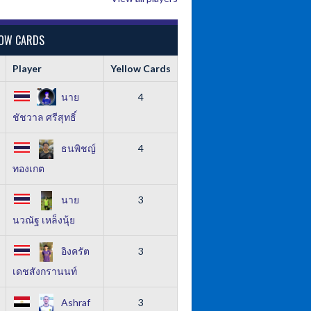
LOW CARDS
Player
Yellow Cards
นาย
4
ชัชวาล ศรีสุทธิ์
ธนพิชญ์
4
ทองเกต
นาย
3
นวณัฐ เหล็งนุ้ย
อิงครัต
3
เดชสังกรานนท์
Ashraf
3