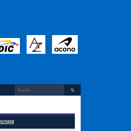
Search
for:
 SCORER