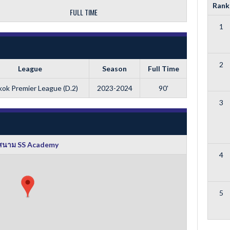
Rank
FULL TIME
1
2
League
Season
Full Time
ok Premier League (D.2)
2023-2024
90'
3
สนาม SS Academy
4
5