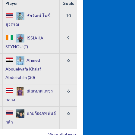
Player
Goals
ชัยวัฒน์ โพธิ์
10
สุวรรณ
ISSIAKA
9
SEYNOU (F)
Ahmed
6
Abouelwafa Khalaf
Abdelrahim (30)
ณัณทภพ เพชร
6
กลาง
นายก้องภพ พันธ์
6
กล้า
View all players