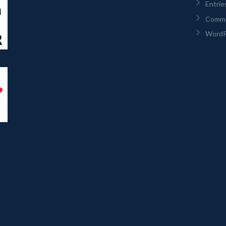
Entrie
Comm
WordP