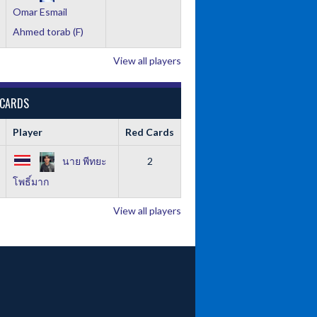
Omar Esmail
Ahmed torab (F)
View all players
 CARDS
Player
Red Cards
นาย พีทยะ
2
โพธิ์มาก
View all players