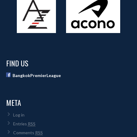
FIND US
BangkokPremierLeague
META
Log in
Entries
RSS
Comments
RSS