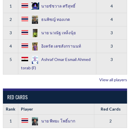
1
นายชัชวาล ศรีสุทธิ์
4
2
ธนพิชญ์ ทองเกต
4
3
นาย นวณัฐ เหล็งนุ้ย
3
4
อิงครัต เดชสังกรานนท์
3
5
Ashraf Omar Esmail Ahmed
3
torab (F)
View all players
RED CARDS
Rank
Player
Red Cards
1
นาย พีทยะ โพธิ์มาก
2