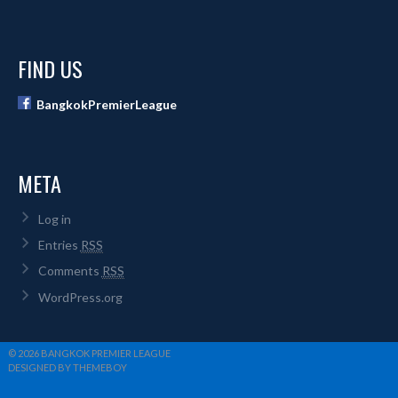
FIND US
BangkokPremierLeague
META
Log in
Entries
RSS
Comments
RSS
WordPress.org
© 2026 BANGKOK PREMIER LEAGUE
DESIGNED BY THEMEBOY